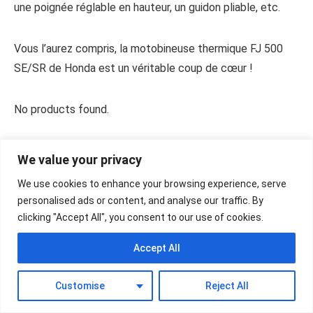
une poignée réglable en hauteur, un guidon pliable, etc.
Vous l’aurez compris, la motobineuse thermique FJ 500
SE/SR de Honda est un véritable coup de cœur !
No products found.
#2 La meilleure motobineuse électrique : le
We value your privacy
modèle GC RT 1440 M d’Einhell
We use cookies to enhance your browsing experience, serve
personalised ads or content, and analyse our traffic. By
No products found.
clicking "Accept All", you consent to our use of cookies.
Einhell
, géant allemand de l’outillage de jardin et du
Accept All
bricolage, a fait fort avec
No products found.
.
Customise
Reject All
Ce modèle développe une puissance intéressante pour de