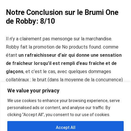
Notre Conclusion sur le Brumi One
de Robby: 8/10
Il n’y a clairement pas mensonge sur la marchandise.
Robby fait la promotion de
No products found.
comme
étant
un rafraichisseur d’air qui donne une sensation
de fraîcheur lorsqu’il est rempli d’eau fraîche et de
glaçons
, et c’est le cas, avec quelques dommages
collatéraux : le bruit (dans la moyenne de la concurrence)
et une fréquence de ravitaillement au-dessus de la
We value your privacy
moyenne à cause du réservoir à petite capacité.
We use cookies to enhance your browsing experience, serve
personalised ads or content, and analyse our traffic. By
No products found.
clicking "Accept All", you consent to our use of cookies.
Accept All
Nos tests de Rafraîchisseurs d’air