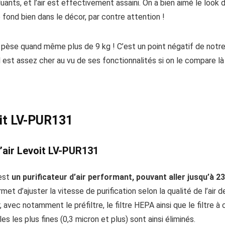
cluants, et l’air est effectivement assaini. On a bien aimé le loo
se fond bien dans le décor, par contre attention !
’il pèse quand même plus de 9 kg ! C’est un point négatif de not
Il est assez cher au vu de ses fonctionnalités si on le compare l
voit LV-PUR131
d’air Levoit LV-PUR131
 est
un purificateur d’air performant, pouvant aller jusqu’à 2
met d’ajuster la vitesse de purification selon la qualité de l’air d
 avec notamment le préfiltre, le filtre HEPA ainsi que le filtre à 
s les plus fines (0,3 micron et plus) sont ainsi éliminés.