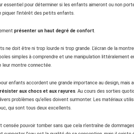
 essentiel pour déterminer si les enfants aimeront ou non porte
piquer l’intérêt des petits enfants.
alement
présenter un haut degré de confort
.
 ne doit être ni trop lourde ni trop grande. L’écran de la montr
boles simples à comprendre et une manipulation littéralement e
e leur montre connectée.
ur enfants accordent une grande importance au design, mais auss
 résister aux chocs et aux rayures
. Au cours des sorties quoti
ers problèmes qu’elles doivent surmonter. Les matériaux utilisé
uc, qui sont tous deux excellents.
 censée pouvoir tomber sans que cela n’entraîne de dommages. 
ut supporter l’eau est la qualité de sa conception, mais il exist